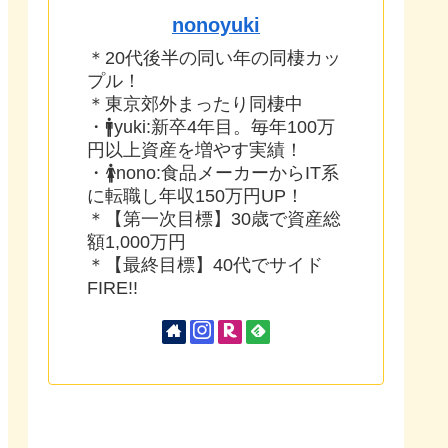
nonoyuki
＊20代後半の同い年の同棲カッ
プル！
＊東京郊外まったり同棲中
・🚹yuki:新卒4年目。毎年100万
円以上資産を増やす実績！
・🚺nono:食品メーカーからIT系
に転職し年収150万円UP！
＊【第一次目標】30歳で資産総
額1,000万円
＊【最終目標】40代でサイド
FIRE!!