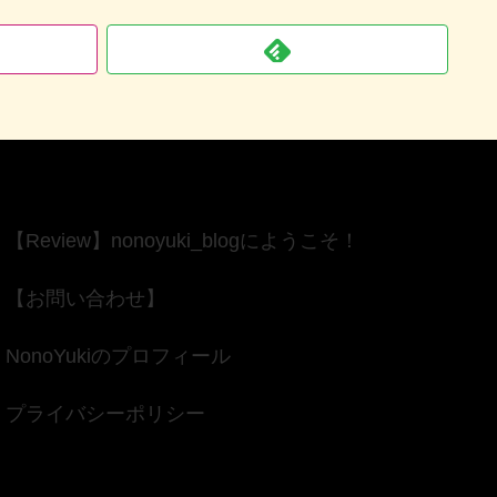
【Review】nonoyuki_blogにようこそ！
【お問い合わせ】
NonoYukiのプロフィール
プライバシーポリシー