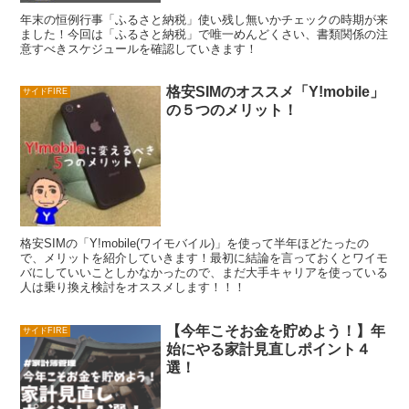
年末の恒例行事「ふるさと納税」使い残し無いかチェックの時期が来
ました！今回は「ふるさと納税」で唯一めんどくさい、書類関係の注
意すべきスケジュールを確認していきます！
格安SIMのオススメ「Y!mobile」
サイドFIRE
の５つのメリット！
格安SIMの「Y!mobile(ワイモバイル)」を使って半年ほどたったの
で、メリットを紹介していきます！最初に結論を言っておくとワイモ
バにしていいことしかなかったので、まだ大手キャリアを使っている
人は乗り換え検討をオススメします！！！
【今年こそお金を貯めよう！】年
サイドFIRE
始にやる家計見直しポイント４
選！