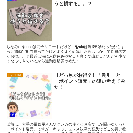
うと損する。。？
ちなみに🚺nonoは完全リモートだけど、🚹yukiは週3出勤だったからず
っと通勤定期券買ってたけどよくよく計算したらもしかして切符の方
がお得。。？最近は特にお盆休みや祝日も多くて出勤日だんだん少な
くなってきているから通勤定期券やめた！
【どっちがお得？】「割引」と
サイドFIRE
「ポイント還元」の違い考えてみ
た！
以前は、大手の電気屋さんやクレカの使えるお店でしか聞かなかった
「ポイント還元」ですが、キャッシュレス決済の普及でどこの買い物