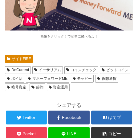
画像をクリック！で記事に飛べるよ！
サイドFIRE
DeCurrent
イーサリアム
コインチェック
ビットコイン
ポイ活
マネーフォワードME
モッピー
仮想通貨
暗号資産
節約
資産運用
シェアする
Twitter
Facebook
はてブ
Pocket
LINE
コピー