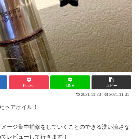
Pocket
LINE
コピー
2021.11.23
2021.11.01
れたヘアオイル！
ダメージ集中補修をしていくことのできる洗い流さな
めてレビューして行きます！