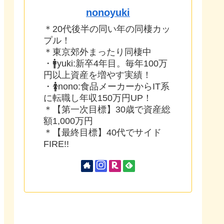
nonoyuki
＊20代後半の同い年の同棲カッ
プル！
＊東京郊外まったり同棲中
・🚹yuki:新卒4年目。毎年100万
円以上資産を増やす実績！
・🚺nono:食品メーカーからIT系
に転職し年収150万円UP！
＊【第一次目標】30歳で資産総
額1,000万円
＊【最終目標】40代でサイド
FIRE!!