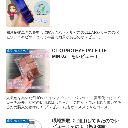
和漢植物エキスを中心に配合されたオルビスのCLEARシリーズの化
粧水。ニキビケアとして本当に効果があるのかレビュー。
CLIO PRO EYE PALETTE
生活レビュアーズ
MINI02 をレビュー！
人気色を集めたCLIOのアイシャドウミニパレット！ 実際使ったレビ
ューを紹介。女性の使用感はもちろん、男性から見た印象も書いてあ
るため購入の参考に！ プレゼントにもオススメできるコスメ。
職域摂取(２回目)してきたのでレ
生活レビュアーズ
ビュー！その１（🚹yuki編）