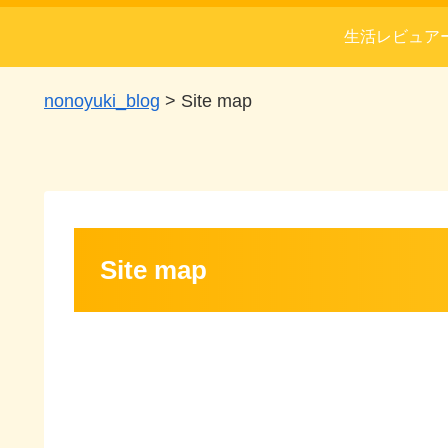
生活レビュア
nonoyuki_blog
>
Site map
Site map