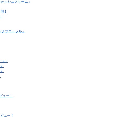
ウォッシュクリーム」
下地！
！
ックフローラル」
ーム♪
編）
編）
！
レビュー！
レビュー！