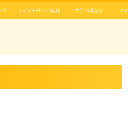
ーズ
サイドFIREへの記録
生活の備忘録
no