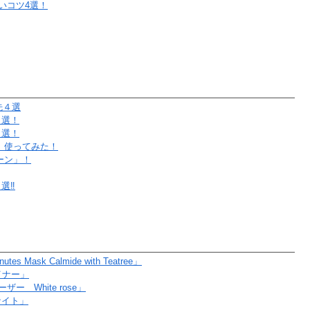
いコツ4選！
先４選
４選！
３選！
」使ってみた！
ーン」！
‼︎
sk Calmide with Teatree」
イナー」
 White rose」
ナイト」