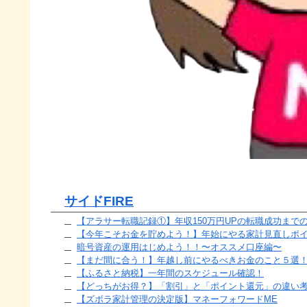
サイドFIRE
【アラサー転職記録①】年収150万円UPの転職成功まで
【今年こそお金を貯めよう！】年始にやる家計見直しポ
暗号資産の運用はじめよう！！〜オススメ口座編〜
【まだ間に合う！】年越し前にやるべきお金のこと５選
【ふるさと納税】一年間のスケジュール確認！
【どっちがお得？】「割引」と「ポイント還元」の違い
【ズボラ家計管理の決定版】マネーフォワードME