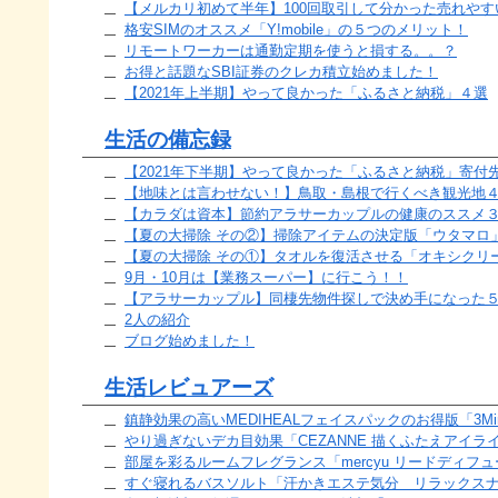
【メルカリ初めて半年】100回取引して分かった売れやす
格安SIMのオススメ「Y!mobile」の５つのメリット！
リモートワーカーは通勤定期を使うと損する。。？
お得と話題なSBI証券のクレカ積立始めました！
【2021年上半期】やって良かった「ふるさと納税」４選
生活の備忘録
【2021年下半期】やって良かった「ふるさと納税」寄付
【地味とは言わせない！】鳥取・島根で行くべき観光地
【カラダは資本】節約アラサーカップルの健康のススメ
【夏の大掃除 その②】掃除アイテムの決定版「ウタマロ
【夏の大掃除 その①】タオルを復活させる「オキシクリ
9月・10月は【業務スーパー】に行こう！！
【アラサーカップル】同棲先物件探しで決め手になった５選
2人の紹介
ブログ始めました！
生活レビュアーズ
鎮静効果の高いMEDIHEALフェイスパックのお得版「3Minutes Ma
やり過ぎないデカ目効果「CEZANNE 描くふたえアイラ
部屋を彩るルームフレグランス「mercyu リードディフューザー
すぐ寝れるバスソルト「汗かきエステ気分 リラックス