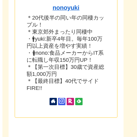
nonoyuki
＊20代後半の同い年の同棲カッ
プル！
＊東京郊外まったり同棲中
・🚹yuki:新卒4年目。毎年100万
円以上資産を増やす実績！
・🚺nono:食品メーカーからIT系
に転職し年収150万円UP！
＊【第一次目標】30歳で資産総
額1,000万円
＊【最終目標】40代でサイド
FIRE!!