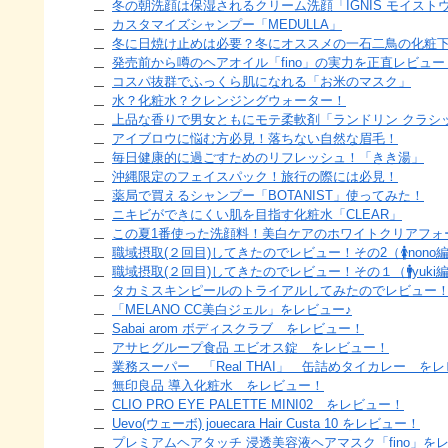
冬の朝洗顔は保湿されるクリーム洗顔「IGNIS モイスト
カスタマイズシャンプー「MEDULLA」
冬に日焼け止めは必要？冬にオススメの一石二鳥の化粧
発売前から噂のヘアオイル「fino」の実力を正直レビュー
コスパ抜群でふっくら肌になれる「お米のマスク」
水？化粧水？クレンジングウォーター！
上品な香りで男女ともにモテ柔軟剤「ランドリン クラシ
アイブロウに悩む方必見！落ちない自然な眉毛！
毎日健康的に過ごすためのリフレッシュ！「きき湯」
沖縄限定のフェイスパック！旅行の際には必見！
薬局で買えるシャンプー「BOTANIST」使ってみた！
ニキビができにくい肌を目指す化粧水「CLEAR」
この夏1番使った洗顔料！美白ケアのホワイトクリアフォ
職域摂取(２回目)してきたのでレビュー！その2（🚺nono
職域摂取(２回目)してきたのでレビュー！その１（🚹yuki
タカミスキンピールのトライアルしてみたのでレビュー
「MELANO CC美白ジェル」をレビュー♪
Sabai arom ボディスクラブ をレビュー！
アサヒグループ食品 エビオス錠 をレビュー！
業務スーパー 「Real THAI」 缶詰めタイカレー を
無印良品 導入化粧水 をレビュー！
CLIO PRO EYE PALETTE MINI02 をレビュー！
Uevo(ウェーボ) jouecara Hair Custa 10 をレビュー！
プレミアムヘアタッチ 浸透美容液ヘアマスク「fino」を